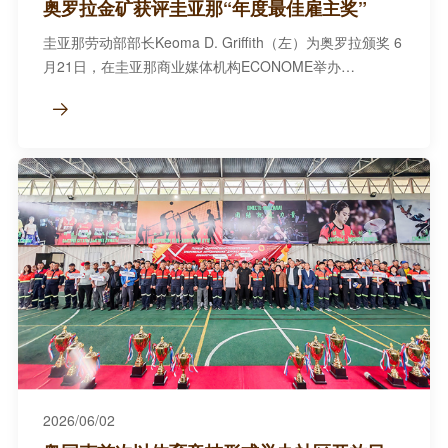
奥罗拉金矿获评圭亚那“年度最佳雇主奖”
圭亚那劳动部部长Keoma D. Griffith（左）为奥罗拉颁奖 6
月21日，在圭亚那商业媒体机构ECONOME举办
的“ECONOMEs 2026”颁奖典礼上，奥罗拉金矿荣获“年度

最佳雇主奖”。圭...
2026/06/02