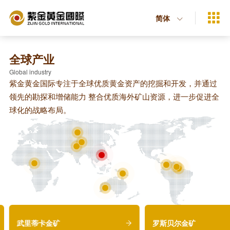

简体

股价
2259.HK
131.400 HKD
1.86%
全球产业
Global industry
紫金黄金国际专注于全球优质黄金资产的挖掘和开发，并通过
领先的勘探和增储能力 整合优质海外矿山资源，进一步促进全
球化的战略布局。
武里蒂卡金矿
罗斯贝尔金矿