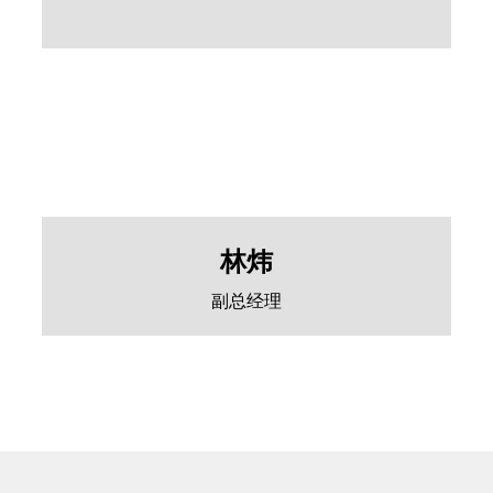
林炜
副总经理