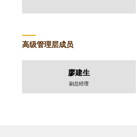
高级管理层成员
廖建生
副总经理