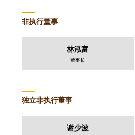
非执行董事
林泓富
董事长
独立非执行董事
谢少波