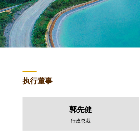
执行董事
郭先健
行政总裁