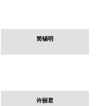
简锡明
许丽君