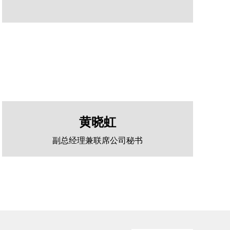
黄晓虹
副总经理兼联席公司秘书