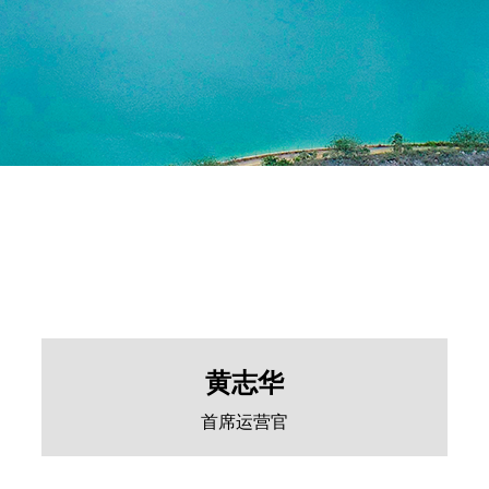
黄志华
首席运营官