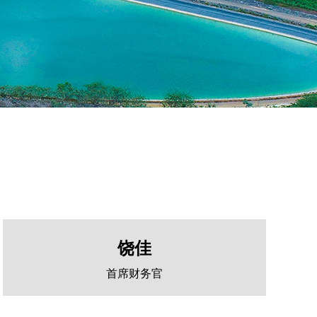
饶佳
首席财务官