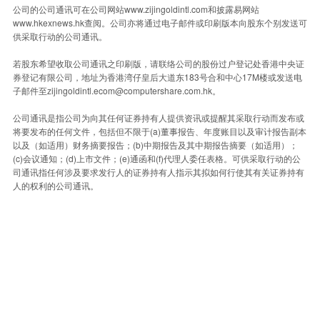
公司的公司通讯可在公司网站www.zijingoldintl.com和披露易网站
www.hkexnews.hk查阅。公司亦将通过电子邮件或印刷版本向股东个别发送可
供采取行动的公司通讯。
若股东希望收取公司通讯之印刷版，请联络公司的股份过户登记处香港中央证
券登记有限公司，地址为香港湾仔皇后大道东183号合和中心17M楼或发送电
子邮件至zijingoldintl.ecom@computershare.com.hk。
公司通讯是指公司为向其任何证券持有人提供资讯或提醒其采取行动而发布或
将要发布的任何文件，包括但不限于(a)董事报告、年度账目以及审计报告副本
以及（如适用）财务摘要报告；(b)中期报告及其中期报告摘要（如适用）；
(c)会议通知；(d)上市文件；(e)通函和(f)代理人委任表格。可供采取行动的公
司通讯指任何涉及要求发行人的证券持有人指示其拟如何行使其有关证券持有
人的权利的公司通讯。