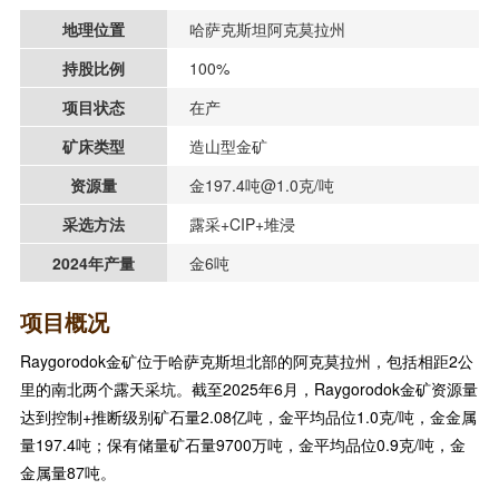
地理位置
哈萨克斯坦阿克莫拉州
持股比例
100%
项目状态
在产
矿床类型
造山型金矿
资源量
金197.4吨@1.0克/吨
采选方法
露采+CIP+堆浸
2024年产量
金6吨
项目概况
Raygorodok金矿位于哈萨克斯坦北部的阿克莫拉州，包括相距2公
里的南北两个露天采坑。截至2025年6月，Raygorodok金矿资源量
达到控制+推断级别矿石量2.08亿吨，金平均品位1.0克/吨，金金属
量197.4吨；保有储量矿石量9700万吨，金平均品位0.9克/吨，金
金属量87吨。